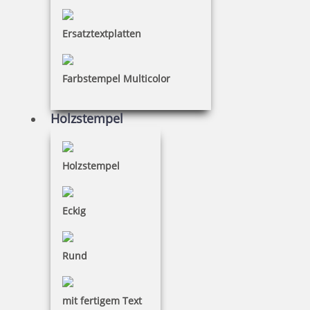
Ersatztextplatten
8,95 €
Farbstempel Multicolor
inkl. 19 % Mwst.
Holzstempel
Bestellen
Holzstempel
Eckig
Kupietz alkoholartiger Verdünner 405 für R09 1 Liter
Rund
mit fertigem Text
34,65 €