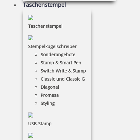
Taschenstempel
Kupietz Verdünnung 410 für 8050, BA 4710, CO 4713 50 ml
Taschenstempel
8,65 €
Stempelkugelschreiber
Sonderangebote
inkl. 19 % Mwst.
Stamp & Smart Pen
Bestellen
Switch Write & Stamp
Classic und Classic G
Diagonal
Promesa
Styling
Kupietz Verdünnung 430 50 ml
USB-Stamp