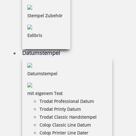
inkl. 19 % Mwst.
Stempel Zubehör
Bestellen
Exlibris
Datumstempel
Kupietz alkoholartiger Verdünner 405 für R09 250 ml
Datumstempel
mit eigenem Text
15,85 €
Trodat Professional Datum
Trodat Printy Datum
Trodat Classic Handstempel
inkl. 19 % Mwst.
Colop Classic Line Datum
Bestellen
Colop Printer Line Dater