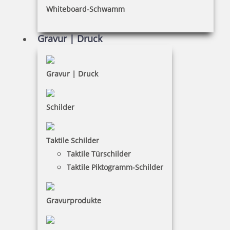
Whiteboard-Schwamm
Datenschutz
AGB
Gravur | Druck
Widerruf
Barrierefreiheit
Gravur | Druck
Vertrag widerrufen
Schilder
KUNDENBEREICH
Taktile Schilder
Mein Konto
Taktile Türschilder
Warenkorb
Taktile Piktogramm-Schilder
Kundenservice
Gravurprodukte
KONTAKT
Stempel & Schilder Rudolf Schmorrde GmbH & Co. KG