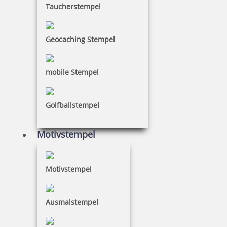
Taucherstempel
7,60 €
inkl. 19 % Mwst.
Geocaching Stempel
Bestellen
mobile Stempel
Golfballstempel
Kupietz Verdünnung 445 250 ml für Betonsignierfarbe
Motivstempel
Motivstempel
13,40 €
Ausmalstempel
inkl. 19 % Mwst.
Bestellen