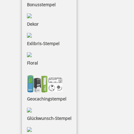
Bonusstempel
Dekor
Exlibris-Stempel
Kupietz Verdünnung 445 50 ml für Betonsignierfarbe
Floral
8,60 €
inkl. 19 % Mwst.
Geocachingstempel
Bestellen
Glückwunsch-Stempel