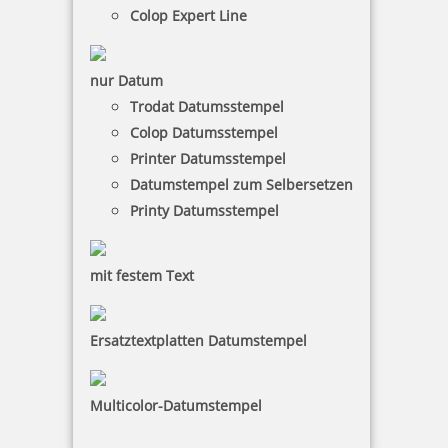
Colop Expert Line
nur Datum
Trodat Datumsstempel
Kupietz alkoholartiger Verdünner 405 für R09 50 ml
Colop Datumsstempel
Printer Datumsstempel
Datumstempel zum Selbersetzen
Printy Datumsstempel
9,20 €
mit festem Text
inkl. 19 % Mwst.
Bestellen
Ersatztextplatten Datumstempel
Multicolor-Datumstempel