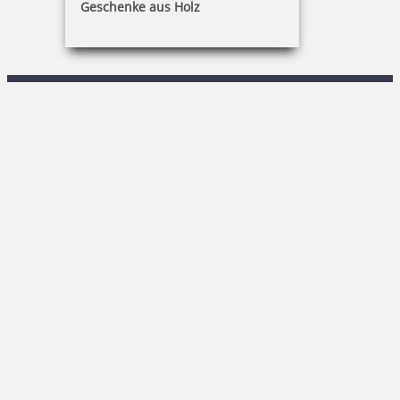
Geschenke aus Holz
R. Keßner
Sachsenstraße 1|02708 Löbau
03585 / 86 78-0