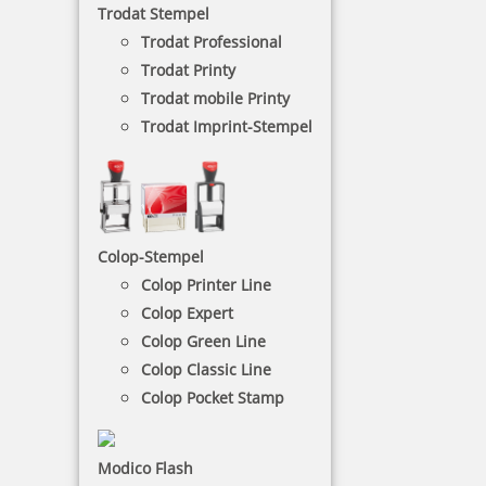
Trodat Stempel
eingetrocknete Stempelkissen wieder
aufzufrischen.
Trodat Professional
Trodat Printy
Trodat mobile Printy
NACH WUNSCHSTEMPEL FILTERN
Trodat Imprint-Stempel
€-
↑
€+
↓
Colop-Stempel
Colop Printer Line
11 Artikel in der Kategorie
Colop Expert
Colop Green Line
Colop Classic Line
Colop Pocket Stamp
Modico Flash
Coloris Stempelreiniger GF 50 ml