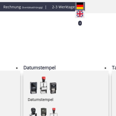
|
Rechnung
|
2-3 Werktage
(bonitätsabhängig)
0
Datumstempel
T
Datumstempel