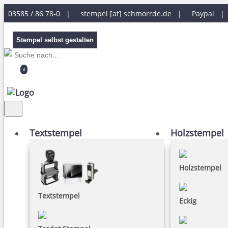
03585 / 86 78-0 |
stempel [at] schmorrde.de
|
Paypal 
Stempel selbst gestalten
0
Textstempel
Holzstempel
Holzstempel
Textstempel
Eckig