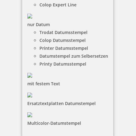
Colop Expert Line
nur Datum
Colop Green Line Printer 40
Trodat Datumsstempel
Colop Datumsstempel
Printer Datumsstempel
Datumstempel zum Selbersetzen
30,35 €
Printy Datumsstempel
inkl. 19 % Mwst.
Jetzt gestalten
mit festem Text
Ersatztextplatten Datumstempel
Multicolor-Datumstempel
Colop Printer 50 Green Line