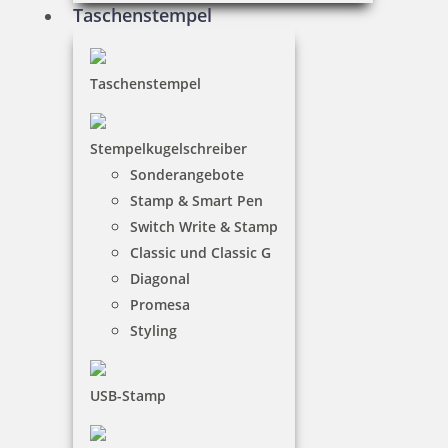
Taschenstempel
35,70 €
Taschenstempel
inkl. 19 % Mwst.
Stempelkugelschreiber
Jetzt gestalten
Sonderangebote
Stamp & Smart Pen
Switch Write & Stamp
Classic und Classic G
Diagonal
Promesa
Colop Greenline 2300 Textstempel 45x30 mm
Styling
USB-Stamp
64,30 €