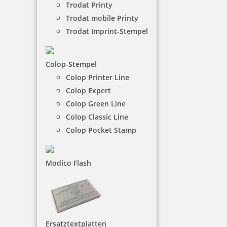
Trodat Printy
Trodat mobile Printy
NACH WUNSCHSTEMPEL FILTERN
Trodat Imprint-Stempel
Colop-Stempel
€-
↑
Colop Printer Line
€+
↓
Colop Expert
Colop Green Line
Colop Classic Line
6 Artikel in der Kategorie
Colop Pocket Stamp
Modico Flash
Colop Greenline 2600 Textstempel 58 x 37 mm
Ersatztextplatten