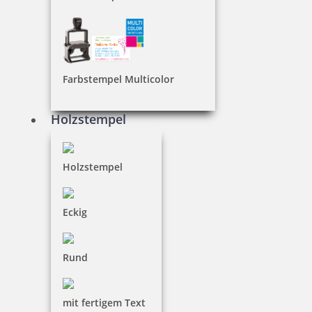
64,10 €
inkl. 19 % Mwst.
Farbstempel Multicolor
Jetzt gestalten
Holzstempel
Holzstempel
Colop Printer 20 Greenline
Eckig
Rund
19,85 €
mit fertigem Text