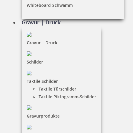
Whiteboard-Schwamm
Datenschutz
AGB
Gravur | Druck
Widerruf
Barrierefreiheit
Gravur | Druck
Vertrag widerrufen
Schilder
KUNDENBEREICH
Taktile Schilder
Mein Konto
Taktile Türschilder
Warenkorb
Taktile Piktogramm-Schilder
Kundenservice
Gravurprodukte
KONTAKT
Stempel & Schilder Rudolf Schmorrde GmbH & Co. KG