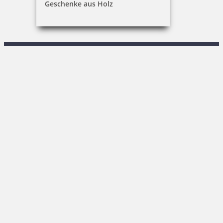
Geschenke aus Holz
R. Keßner
Sachsenstraße 1|02708 Löbau
03585 / 86 78-0