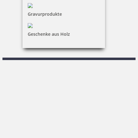
Kundenservice
Gravurprodukte
KONTAKT
Stempel & Schilder Rudolf Schmorrde GmbH & Co. KG
Geschenke aus Holz
R. Keßner
Sachsenstraße 1|02708 Löbau
03585 / 86 78-0