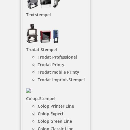
Golfballstempel
Textstempel
Mit dem Modico Golfball-Stempel können Sie ganz
schnell und einfach Ihr Logo auf Ihren Golfball
abdrucken. So weiß jeder, welcher sein Golfball ist.
NACH WUNSCHSTEMPEL FILTERN
Trodat Stempel
Trodat Professional
Trodat Printy
€-
↑
Trodat mobile Printy
€+
↓
Trodat Imprint-Stempel
1 Artikel in der Kategorie
Colop-Stempel
Colop Printer Line
Colop Expert
Colop Green Line
Colop Classic Line