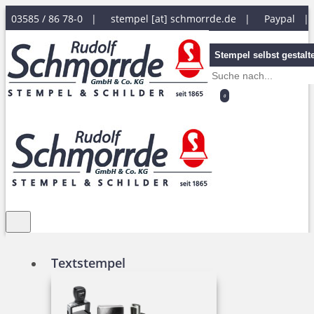
03585 / 86 78-0 |
stempel [at] schmorrde.de
|
Paypal 
Stempel selbst gestalt
0
Textstempel