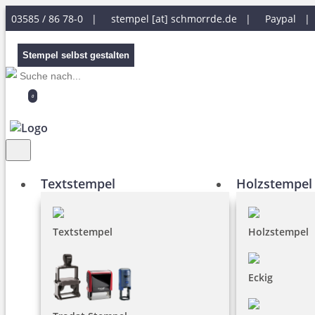
03585 / 86 78-0 |
stempel [at] schmorrde.de
|
Paypal 
Stempel selbst gestalten
0
Textstempel
Holzstempel
Textstempel
Holzstempel
Eckig