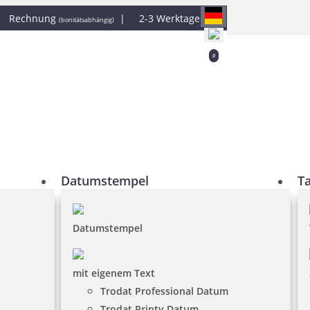
|
Rechnung
|
2-3 Werktage
(bonitätsabhängig)
0
Datumstempel
T
Datumstempel
mit eigenem Text
Trodat Professional Datum
Trodat Printy Datum