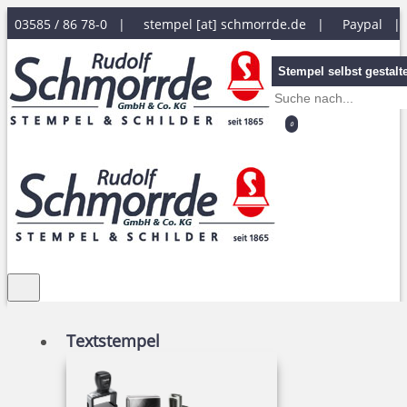
03585 / 86 78-0 |
stempel [at] schmorrde.de
|
Paypal 
Stempel selbst gestalt
0
Textstempel
Zahlungsbedingungen