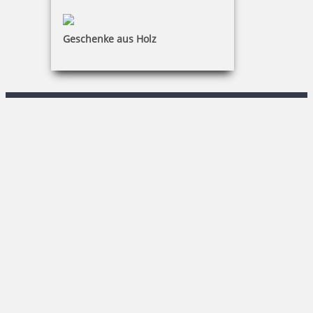
Stempel & Schilder Rudolf Schmorrde GmbH & Co. KG
Geschenke aus Holz
R. Keßner
Sachsenstraße 1|02708 Löbau
03585 / 86 78-0