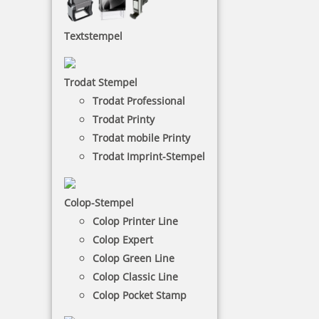
Als Zahlarten stehen Ihnen Kauf auf Rechnung
(bonitätsabhängig), Barzahlung bei Abholung im
Textstempel
Ladengeschäft oder Zahlung per Paypal zur Verfügung.
Wir versenden Ihre Bestellung innerhalb Deutschlands
mit DHL.
Trodat Stempel
Die Versandpauschale beträgt einschl. Versicherung 5,40
Trodat Professional
€ brutto innerhalb von Deutschland (weitere
Länderzustellungen gern auf Anfrage).
Trodat Printy
Trodat mobile Printy
Trodat Imprint-Stempel
Colop-Stempel
Colop Printer Line
Colop Expert
Colop Green Line
Colop Classic Line
Colop Pocket Stamp