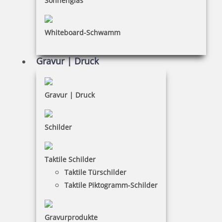
Sonnenglas
Impressum
Whiteboard-Schwamm
Datenschutz
AGB
Gravur | Druck
Widerruf
Barrierefreiheit
Gravur | Druck
Vertrag widerrufen
Schilder
KUNDENBEREICH
Taktile Schilder
Mein Konto
Taktile Türschilder
Warenkorb
Taktile Piktogramm-Schilder
Kundenservice
Gravurprodukte
KONTAKT