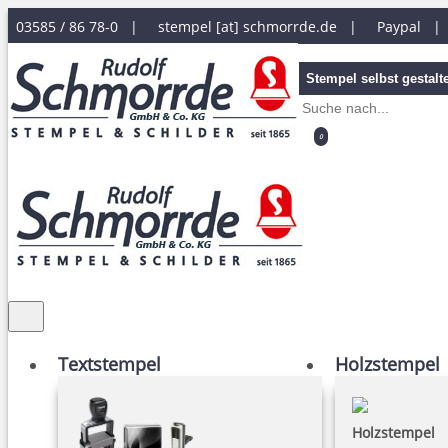
03585 / 86 78-0 |
stempel [at] schmorrde.de
|
Paypal 
Stempel selbst gestalt
0
Textstempel
Holzstempel
Holzstempel