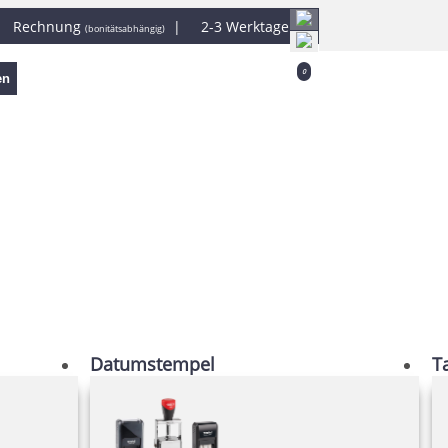
|
Rechnung
|
2-3 Werktage
(bonitätsabhängig)
0
en
Datumstempel
T