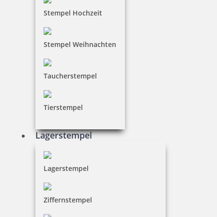
Stempel Hochzeit
Stempel Weihnachten
Trodat Professional 5460/L1 4.0 Datumstempel blau/rot mit Text
Taucherstempel
Eingegangen
Tierstempel
52,00 €
Lagerstempel
inkl. 19 % Mwst.
Bestellen
Lagerstempel
Ziffernstempel