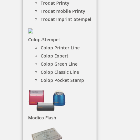
Trodat Printy
Trodat mobile Printy
NACH WUNSCHSTEMPEL FILTERN
Trodat Imprint-Stempel
Colop-Stempel
€-
↑
Colop Printer Line
€+
↓
Colop Expert
Colop Green Line
Colop Classic Line
13 Artikel in der Kategorie
Colop Pocket Stamp
Modico Flash
Trodat Printy 4750/L1 4.0 Datumstempel EINGEGANGEN 39 x
22mm