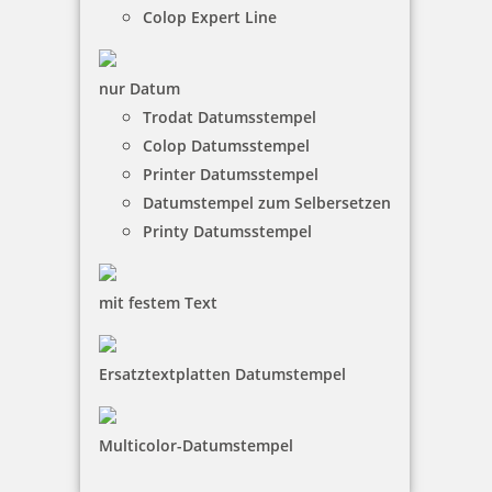
Colop Expert Line
nur Datum
Trodat Printy 4850/L1 Datumstempel EINGEGANGEN 24 x 4 mm
Trodat Datumsstempel
Colop Datumsstempel
Printer Datumsstempel
Datumstempel zum Selbersetzen
19,00 €
Printy Datumsstempel
inkl. 19 % Mwst.
Bestellen
mit festem Text
Ersatztextplatten Datumstempel
Multicolor-Datumstempel
Trodat Printy 4750/L22 4.0 Datumstempel GESCANNT 39 x 22
mm