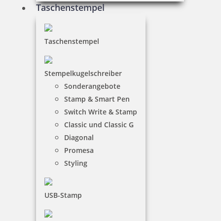
Taschenstempel
34,65 €
Taschenstempel
inkl. 19 % Mwst.
Stempelkugelschreiber
Bestellen
Sonderangebote
Stamp & Smart Pen
Switch Write & Stamp
Classic und Classic G
Diagonal
Promesa
Trodat Printy 4850/L2 Datumstempel BEZAHLT 24 x 4 mm
Styling
USB-Stamp
19,00 €