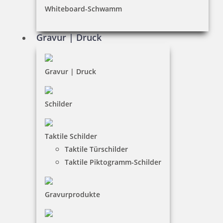
Whiteboard-Schwamm
Datenschutz
AGB
Gravur | Druck
Widerruf
Barrierefreiheit
Gravur | Druck
Vertrag widerrufen
Schilder
KUNDENBEREICH
Taktile Schilder
Mein Konto
Taktile Türschilder
Warenkorb
Taktile Piktogramm-Schilder
Kundenservice
Gravurprodukte
KONTAKT
Stempel & Schilder Rudolf Schmorrde GmbH & Co. KG