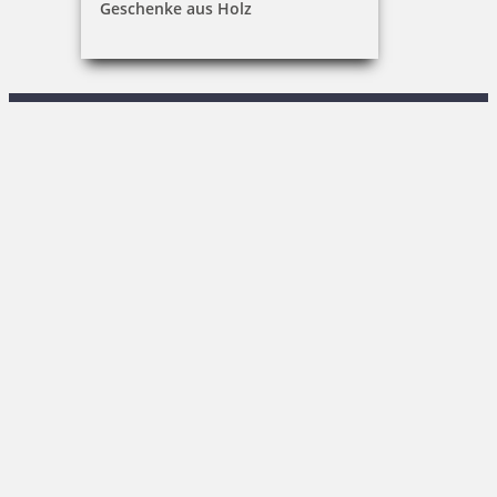
Geschenke aus Holz
R. Keßner
Sachsenstraße 1|02708 Löbau
03585 / 86 78-0