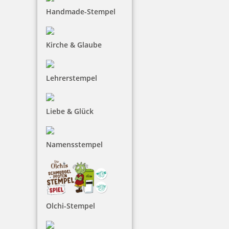
Trodat Professional 5430/L 4.0 Datumstempel blau/rot mit
Handmade-Stempel
Lagertext
Kirche & Glaube
47,20 €
Lehrerstempel
inkl. 19 % Mwst.
Bestellen
Liebe & Glück
Namensstempel
Trodat Office Professional Ausfertigung
Olchi-Stempel