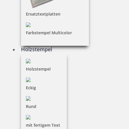
Ersatztextplatten
34,65 €
inkl. 19 % Mwst.
Farbstempel Multicolor
Bestellen
Holzstempel
Holzstempel
Trodat Printy 4750/L2 4.0 Datumstempel BEZAHLT 39 x 22 mm
Eckig
Rund
34,65 €
mit fertigem Text