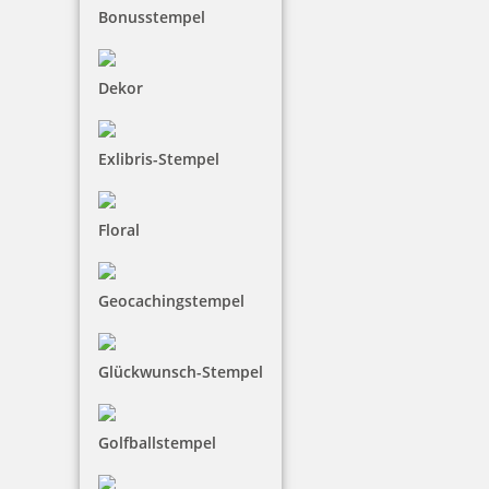
Bonusstempel
Dekor
Trodat Printy 4850/L9 Datumstempel GEFAXT 24 x 4 mm
Exlibris-Stempel
Floral
19,00 €
inkl. 19 % Mwst.
Geocachingstempel
Bestellen
Glückwunsch-Stempel
Golfballstempel