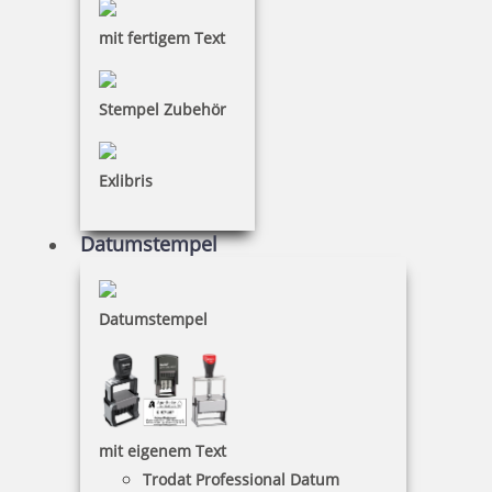
Holzstempel Rund 15 mm Durchmesser
mit fertigem Text
Stempel Zubehör
16,60 €
Exlibris
inkl. 19 % Mwst.
Jetzt gestalten
Datumstempel
Datumstempel
Holzstempel Rund 20 mm Durchmesser
mit eigenem Text
Trodat Professional Datum