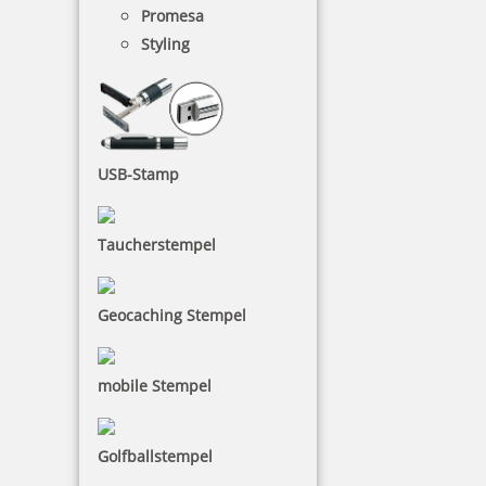
Promesa
Styling
Holzstempel Rund 35 mm Durchmesser
23,60 €
USB-Stamp
inkl. 19 % Mwst.
Jetzt gestalten
Taucherstempel
Geocaching Stempel
mobile Stempel
Holzstempel Rund 40 mm Durchmesser
Golfballstempel