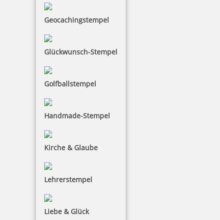
Jetzt gestalten
Geocachingstempel
Glückwunsch-Stempel
Golfballstempel
Holzstempel Rund 55 mm Durchmesser
Handmade-Stempel
37,75 €
Kirche & Glaube
inkl. 19 % Mwst.
Jetzt gestalten
Lehrerstempel
Liebe & Glück