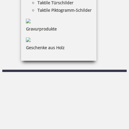
Taktile Türschilder
Warenkorb
Taktile Piktogramm-Schilder
Kundenservice
Gravurprodukte
KONTAKT
Stempel & Schilder Rudolf Schmorrde GmbH & Co. KG
Geschenke aus Holz
R. Keßner
Sachsenstraße 1|02708 Löbau
03585 / 86 78-0