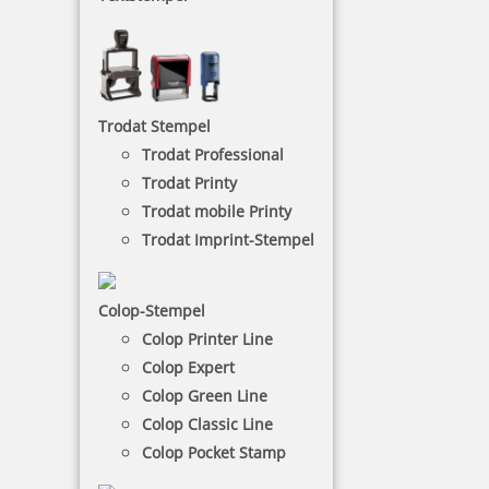
Rund
Runde Holzstempel
sind in den
Größen von 10 bis
60 mm Durchmesser
bestellbar. Die Textplatte des
runden Stempels aus Holz kann frei gestaltet
Trodat Stempel
werden. Sie besteht aus lasergraviertem Gummi,
die mit 600 dpi Auflösung für einen hochwertigen
Trodat Professional
Abdruck gefertigt wird.
Trodat Printy
Trodat mobile Printy
Trodat Imprint-Stempel
NACH WUNSCHSTEMPEL FILTERN
Colop-Stempel
€-
↑
Colop Printer Line
€+
↓
Colop Expert
Colop Green Line
Colop Classic Line
11 Artikel in der Kategorie
Colop Pocket Stamp