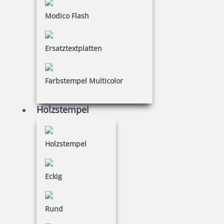
Modico Flash
Ersatztextplatten
Holzstempel Rund 10 mm Durchmesser
Farbstempel Multicolor
Holzstempel
13,55 €
inkl. 19 % Mwst.
Holzstempel
Jetzt gestalten
Eckig
Rund