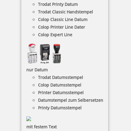
16,60 €
Trodat Printy Datum
Trodat Classic Handstempel
Colop Classic Line Datum
inkl. 19 % Mwst.
Jetzt gestalten
Colop Printer Line Dater
Colop Expert Line
nur Datum
Holzstempel Rund 25 mm Durchmesser
Trodat Datumsstempel
Colop Datumsstempel
Printer Datumsstempel
Datumstempel zum Selbersetzen
18,80 €
Printy Datumsstempel
inkl. 19 % Mwst.
mit festem Text
Jetzt gestalten