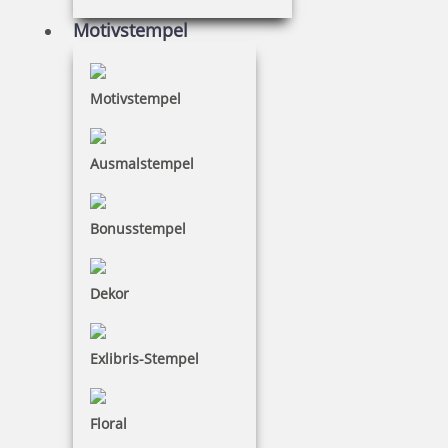
Motivstempel
25,35 €
inkl. 19 % Mwst.
Motivstempel
Jetzt gestalten
Ausmalstempel
Bonusstempel
Holzstempel Rund 50 mm Durchmesser
Dekor
Exlibris-Stempel
30,25 €
Floral
inkl. 19 % Mwst.