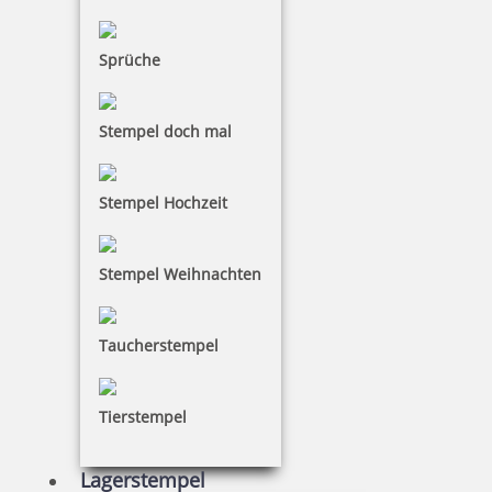
Sprüche
10,85 €
Stempel doch mal
inkl. 19 % Mwst.
Bestellen
Stempel Hochzeit
Runde Holzstempel
sind in den
Größen von 10 bis 60
mm Durchmesser
bestellbar. Die Textplatte des
Stempel Weihnachten
runden Stempels aus Holz kann frei gestaltet
werden. Sie besteht aus lasergraviertem Gummi, die
mit 600 dpi Auflösung für einen hochwertigen
Taucherstempel
Abdruck gefertigt wird. Die beliebten Holzstempel
sind umweltfreundlich aus deutschem Buchenholz
hergestellt. Bitte beachten Sie, dass ein
Tierstempel
entsprechendes Stempelkissen extra benötigt wird.
Lagerstempel