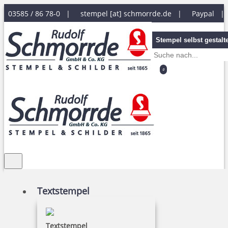
03585 / 86 78-0 |
stempel [at] schmorrde.de
|
Paypal 
Stempel selbst gestalt
0
Textstempel
Textstempel