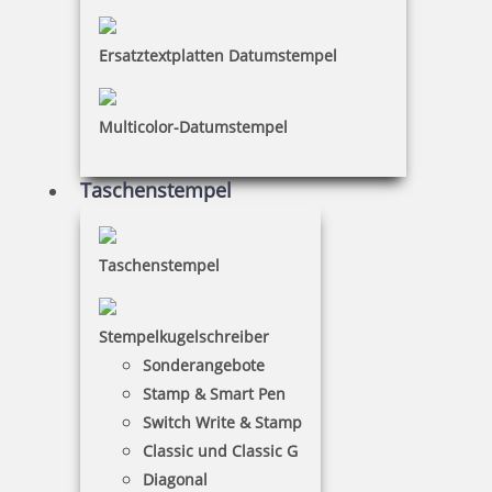
Ersatztextplatten Datumstempel
Multicolor-Datumstempel
Holzstempel Rund 30 mm Durchmesser
Taschenstempel
Taschenstempel
20,75 €
Stempelkugelschreiber
inkl. 19 % Mwst.
Jetzt gestalten
Sonderangebote
Stamp & Smart Pen
Switch Write & Stamp
Classic und Classic G
Diagonal