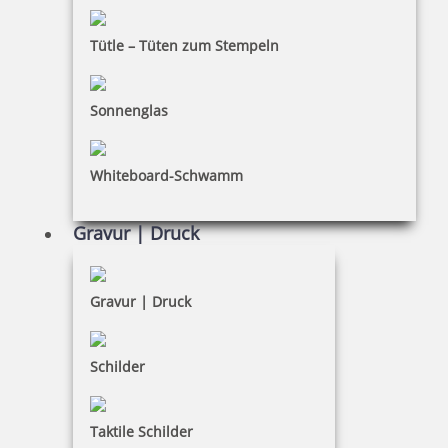
Bestellhinweise
Tütle – Tüten zum Stempeln
Dateiformate
INFORMATIONEN
Sonnenglas
Impressum
Whiteboard-Schwamm
Datenschutz
AGB
Gravur | Druck
Widerruf
Barrierefreiheit
Gravur | Druck
Vertrag widerrufen
Schilder
KUNDENBEREICH
Taktile Schilder
Mein Konto