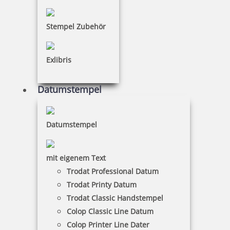
Pixelstamp Fahrzeuge Stempelspiel
Stempel Zubehör
Exlibris
21,75 €
Datumstempel
inkl. 19 % Mwst.
Bestellen
Datumstempel
mit eigenem Text
Trodat Professional Datum
Trodat Printy Datum
Pixelstamp Fantasy Stempelspiel
Trodat Classic Handstempel
Colop Classic Line Datum
Colop Printer Line Dater