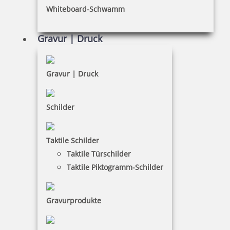
Whiteboard-Schwamm
Datenschutz
AGB
Gravur | Druck
Widerruf
Barrierefreiheit
Gravur | Druck
Vertrag widerrufen
Schilder
KUNDENBEREICH
Taktile Schilder
Mein Konto
Taktile Türschilder
Warenkorb
Taktile Piktogramm-Schilder
Kundenservice
Gravurprodukte
KONTAKT
Stempel & Schilder Rudolf Schmorrde GmbH & Co. KG