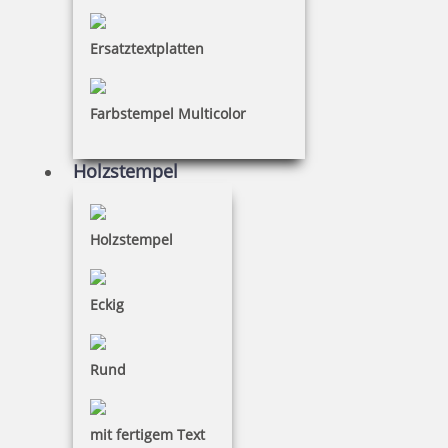
Ersatztextplatten
Farbstempel Multicolor
Pixelstamp Tiere Stempelspiel
Holzstempel
21,75 €
Holzstempel
inkl. 19 % Mwst.
Eckig
Bestellen
Rund
mit fertigem Text