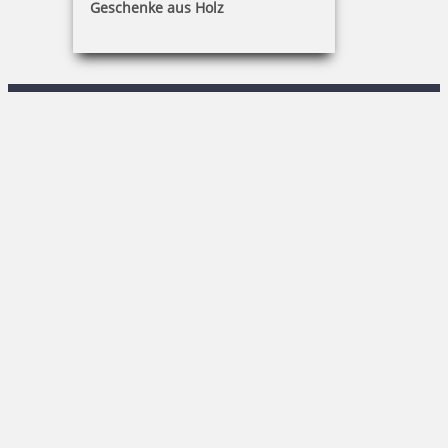
Geschenke aus Holz
R. Keßner
Sachsenstraße 1|02708 Löbau
03585 / 86 78-0