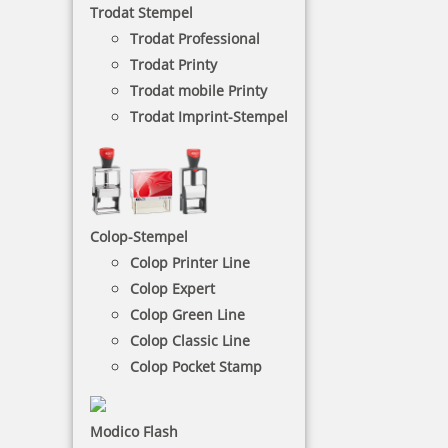
Trodat Stempel
Pixeln große Kunstwerke – ganz ohne Bildschirm.
Jedes Stempelset bietet abwechslungsreiche Motive
Trodat Professional
und schult spielerisch Konzentration, Motorik und
Trodat Printy
Farbgefühl. Ob Tiere, Fahrzeuge oder
Trodat mobile Printy
Fantasiefiguren, PixelStamp ist das perfekte
Trodat Imprint-Stempel
kreative Spielzeug für neugierige Kinder und ein
besonderes Geschenk mit pädagogischem
Mehrwert.
NACH WUNSCHSTEMPEL FILTERN
Colop-Stempel
Colop Printer Line
Colop Expert
Colop Green Line
€-
↑
€+
↓
Colop Classic Line
Colop Pocket Stamp
3 Artikel in der Kategorie
Modico Flash