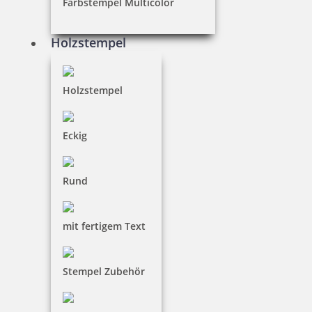
Farbstempel Multicolor
39,90 €
Holzstempel
inkl. 19 % Mwst.
Bestellen
Holzstempel
Eckig
Rund
Heri Mini Smartpen Stempelkugelschreiber schwarz mit
Gutschein
mit fertigem Text
39,90 €
Stempel Zubehör
inkl. 19 % Mwst.