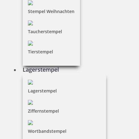
Stempel Weihnachten
Taucherstempel
Smartpen Heri 3307 Kugelschreiber Gelb mit integriertem
Stempel
Tierstempel
Lagerstempel
35,70 €
inkl. 19 % Mwst.
Lagerstempel
Jetzt gestalten
Ziffernstempel
Wortbandstempel