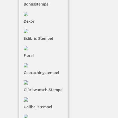
Bonusstempel
Dekor
Heri Mini Smartpen Stempelkugelschreiber 34x8 mm
Exlibris-Stempel
39,90 €
Floral
inkl. 19 % Mwst.
Jetzt gestalten
Geocachingstempel
Glückwunsch-Stempel
Golfballstempel
Heri Smartpen Stempelkugelschreiber 3300 34 x 8 mm Silber