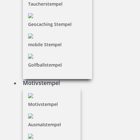
inkl. 19 % Mwst.
Taucherstempel
Bestellen
Geocaching Stempel
mobile Stempel
Heri Mini Smartpen 4374R Stempelkugelschreiber rot
Golfballstempel
Motivstempel
39,90 €
Motivstempel
inkl. 19 % Mwst.
Jetzt gestalten
Ausmalstempel