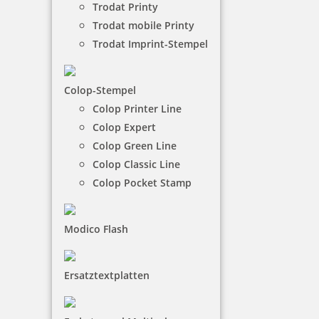
Trodat Printy
Trodat mobile Printy
NACH WUNSCHSTEMPEL FILTERN
Trodat Imprint-Stempel
€-
↑
Colop-Stempel
€+
↓
Colop Printer Line
Colop Expert
Colop Green Line
14 Artikel in der Kategorie
Colop Classic Line
Colop Pocket Stamp
Modico Flash
Heri Mini Smartpen 4374 Stempelkugelschreiber rot mit
Ersatztextplatten
Gutschein