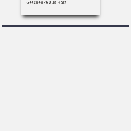
Geschenke aus Holz
R. Keßner
Sachsenstraße 1|02708 Löbau
03585 / 86 78-0