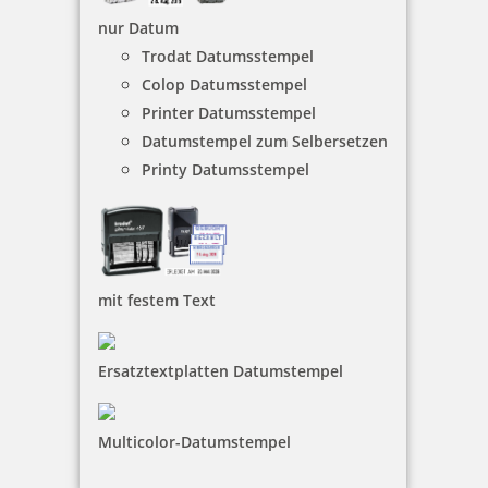
nur Datum
Trodat Datumsstempel
Stempelkugelschreiber Heri Stamp & Touch Pen 3307 Gelb mit
Gutschein
Colop Datumsstempel
Printer Datumsstempel
Datumstempel zum Selbersetzen
Printy Datumsstempel
35,70 €
inkl. 19 % Mwst.
Bestellen
mit festem Text
Ersatztextplatten Datumstempel
Stempelkugelschreiber Heri 3308 Wood-Look mit Gutschein
Multicolor-Datumstempel