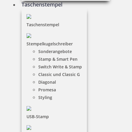
Taschenstempel
40,35 €
Taschenstempel
inkl. 19 % Mwst.
Bestellen
Stempelkugelschreiber
Sonderangebote
Stamp & Smart Pen
Switch Write & Stamp
Classic und Classic G
Diagonal
Stempelkugelschreiber Heri Stamp & Touch Pen 3309 Kiwi mit
Promesa
Gutschein
Styling
USB-Stamp
35,70 €