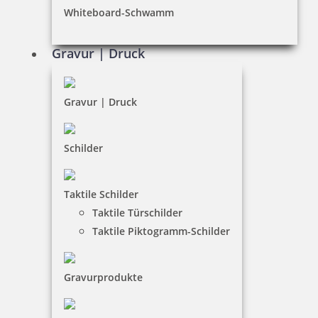
Whiteboard-Schwamm
Datenschutz
AGB
Gravur | Druck
Widerruf
Barrierefreiheit
Gravur | Druck
Vertrag widerrufen
Schilder
KUNDENBEREICH
Taktile Schilder
Mein Konto
Taktile Türschilder
Warenkorb
Taktile Piktogramm-Schilder
Kundenservice
Gravurprodukte
KONTAKT
Stempel & Schilder Rudolf Schmorrde GmbH & Co. KG