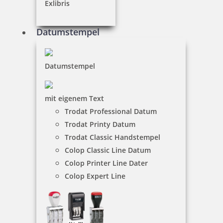
Bestellen
Exlibris
Datumstempel
Datumstempel
Smartpen Heri Stamp & Touch Pen 3304 Stempelkugelschreiber
Pink mit Gutschein
mit eigenem Text
Trodat Professional Datum
Trodat Printy Datum
35,70 €
Trodat Classic Handstempel
Colop Classic Line Datum
inkl. 19 % Mwst.
Colop Printer Line Dater
Bestellen
Colop Expert Line