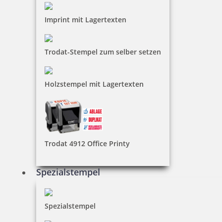
Heri Stamp & Touch Pen 3308 Stempelkugelschreiber Wood-
Look
Imprint mit Lagertexten
Trodat-Stempel zum selber setzen
40,35 €
Holzstempel mit Lagertexten
inkl. 19 % Mwst.
Jetzt gestalten
Trodat 4912 Office Printy
Spezialstempel
Smartpen Heri Stamp & Touch Pen 3309 Stempelkugelschreiber
Kiwi
Spezialstempel