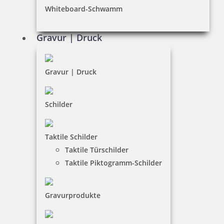
Whiteboard-Schwamm
Datenschutz
AGB
Gravur | Druck
Widerruf
Barrierefreiheit
Gravur | Druck
Vertrag widerrufen
Schilder
KUNDENBEREICH
Taktile Schilder
Mein Konto
Taktile Türschilder
Warenkorb
Taktile Piktogramm-Schilder
Kundenservice
Gravurprodukte
KONTAKT
Stempel & Schilder Rudolf Schmorrde GmbH & Co. KG