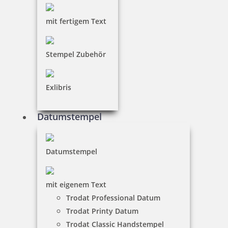
inkl. 19 % Mwst.
Jetzt gestalten
mit fertigem Text
Stempel Zubehör
Exlibris
Heri Switch Write and Stamp 50620 Stempelkugelschreiber 34x8
mm
Datumstempel
28,30 €
Datumstempel
inkl. 19 % Mwst.
mit eigenem Text
Jetzt gestalten
Trodat Professional Datum
Trodat Printy Datum
Der Switch Write & Stamp ist ein praktischer
Trodat Classic Handstempel