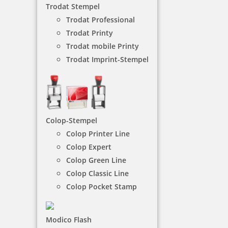
Trodat Stempel
Trodat Professional
NACH WUNSCHSTEMPEL FILTERN
Trodat Printy
Trodat mobile Printy
Trodat Imprint-Stempel
€-
↑
€+
↓
3 Artikel in der Kategorie
Colop-Stempel
Colop Printer Line
Colop Expert
Colop Green Line
Colop Classic Line
Colop Pocket Stamp
Heri Switch Write and Stamp 50690 Stempelkugelschreiber 34 x
8 mm blau
Modico Flash