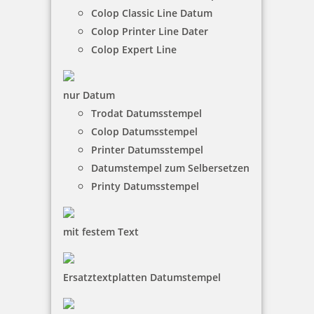
Begleiter für unterwegs, denn er passt in jede
Colop Classic Line Datum
Tasche. Der Switch Write & Stamp ist ein
Colop Printer Line Dater
Kugelschreiber mit einem eingebautem Stempel. Sie
Colop Expert Line
müssen nur den hinteren Teil des Kugelschreibers
abnehmen und schon kommt der Stempel zum
Vorschein. So können Sie unterwegs ganz leicht Ihre
nur Datum
Kontakt- oder Adressdaten abdrucken.
Trodat Datumsstempel
Colop Datumsstempel
Printer Datumsstempel
Datumstempel zum Selbersetzen
Printy Datumsstempel
mit festem Text
Ersatztextplatten Datumstempel