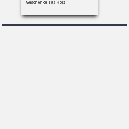
Geschenke aus Holz
R. Keßner
Sachsenstraße 1|02708 Löbau
03585 / 86 78-0