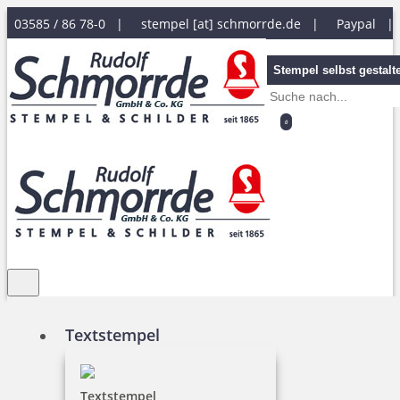
03585 / 86 78-0 |
stempel [at] schmorrde.de
|
Paypal 
Stempel selbst gestalt
0
Textstempel
Textstempel
Textstempel