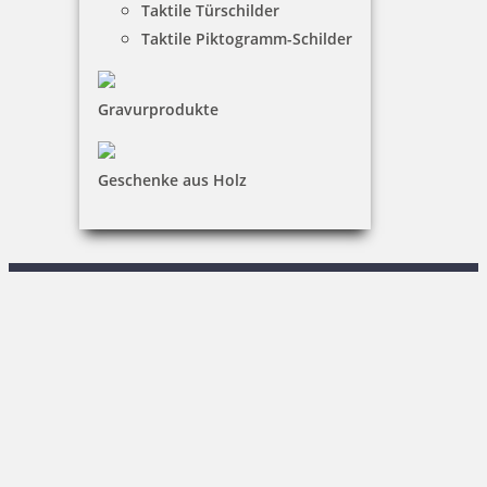
Taktile Türschilder
Warenkorb
Taktile Piktogramm-Schilder
Kundenservice
Gravurprodukte
KONTAKT
Stempel & Schilder Rudolf Schmorrde GmbH & Co. KG
Geschenke aus Holz
R. Keßner
Sachsenstraße 1|02708 Löbau
03585 / 86 78-0