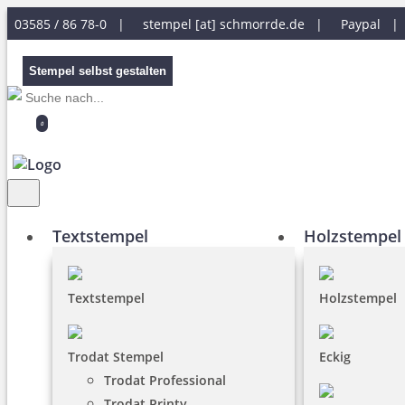
03585 / 86 78-0 |
stempel [at] schmorrde.de
|
Paypal 
Stempel selbst gestalten
0
Textstempel
Holzstempel
Textstempel
Holzstempel
Trodat Stempel
Eckig
Trodat Professional
Trodat Printy