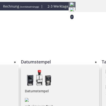
|
Rechnung
|
2-3 Werktage
(bonitätsabhängig)
0
Datumstempel
T
Datumstempel