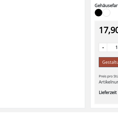
Gehäusefa
17,9
-
Gestalt
Preis pro St
Artikeln
Lieferzei