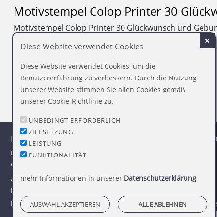
Motivstempel Colop Printer 30 Glüc
Motivstempel Colop Printer 30 Glückwunsch und Gebur
Diese Website verwendet Cookies
weitere Artikelbilder
Diese Website verwendet Cookies, um die
Benutzererfahrung zu verbessern. Durch die Nutzung
unserer Website stimmen Sie allen Cookies gemäß
unserer Cookie-Richtlinie zu.
UNBEDINGT ERFORDERLICH
ZIELSETZUNG
HINWEISE
INFORMAT
LEISTUNG
FAQ
Impressum
FUNKTIONALITÄT
Versandinformationen
Datenschutz
Zahlungsbedingungen
mehr Informationen in unserer
Datenschutzerklärung
AGB
Bestellhinweise
Widerruf
Dateiformate
Barrierefreihe
AUSWAHL AKZEPTIEREN
ALLE ABLEHNEN