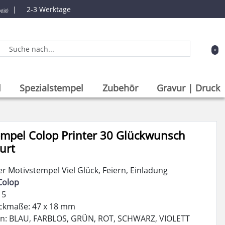
|
2-3 Werktage
gig)
0
l
Spezialstempel
Zubehör
Gravur | Druck
empel Colop Printer 30 Glückwunsch
urt
er Motivstempel Viel Glück, Feiern, Einladung
Colop
 5
ckmaße: 47 x 18 mm
en: BLAU, FARBLOS, GRÜN, ROT, SCHWARZ, VIOLETT