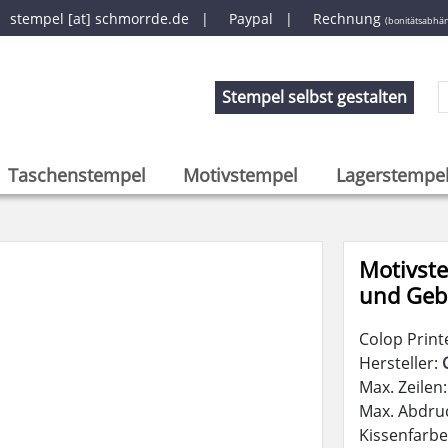
|
stempel [at] schmorrde.de
|
Paypal |
Rechnung
(bonitätsabhän
Stempel selbst gestalten
Taschenstempel
Motivstempel
Lagerstempe
Motivst
und Geb
Colop Print
Hersteller:
Max. Zeilen:
Max. Abdru
Kissenfarb