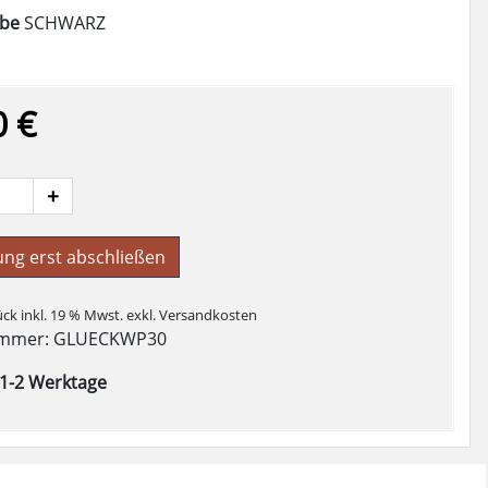
rbe
SCHWARZ
0 €
+
ung erst abschließen
ück inkl. 19 % Mwst.
exkl. Versandkosten
ummer: GLUECKWP30
t 1-2 Werktage