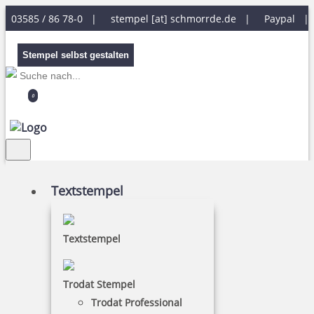
03585 / 86 78-0 |
stempel [at] schmorrde.de
|
Paypal 
Stempel selbst gestalten
0
Textstempel
Textstempel
Inkjetpatrone für Colop e-mark
Trodat Stempel
COLOP e-mark Tintenpatrone
Trodat Professional
Hersteller:
Colop