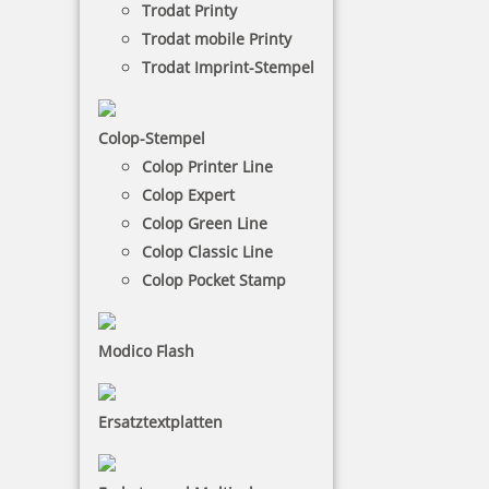
Max. Abdruckmaße: 0 x 0 mm
Trodat Printy
Kissenfarben:
Trodat mobile Printy
Trodat Imprint-Stempel
COLOP e-mark Tintenpatrone
Colop-Stempel
Colop Printer Line
44,00 €
Colop Expert
Colop Green Line
Colop Classic Line
-
Colop Pocket Stamp
+
Modico Flash
In den Warenkorb legen
Preis pro Stück inkl. 19 % Mwst.
exkl. Versandkosten
Ersatztextplatten
Artikelnummer: EMARKPATRONE