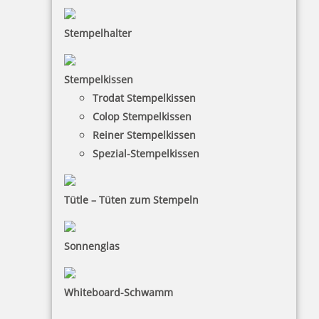
Stempelhalter
HINWEISE
Stempelkissen
Trodat Stempelkissen
FAQ
Colop Stempelkissen
Versandinformationen
Reiner Stempelkissen
Spezial-Stempelkissen
Zahlungsbedingungen
Bestellhinweise
Tütle – Tüten zum Stempeln
Dateiformate
INFORMATIONEN
Sonnenglas
Impressum
Whiteboard-Schwamm
Datenschutz