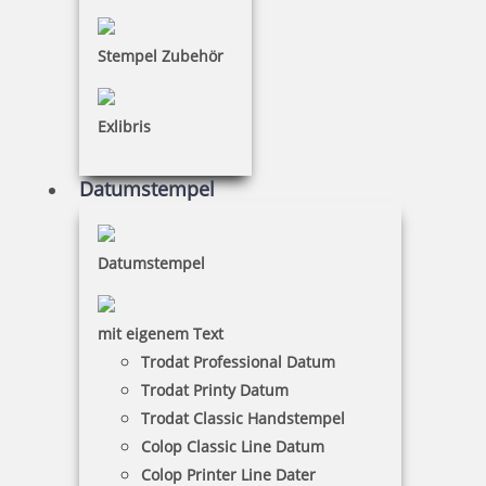
Stempel Zubehör
219,60 €
inkl. 19 % Mwst.
Exlibris
Datumstempel
Herstellerinformationen
Datumstempel
Hersteller:
Colop
COLOP Stempelerzeugung Skopek Gesellschaft m.b.H. &
mit eigenem Text
Co. KG,
Trodat Professional Datum
Dr.-Arming-Straße 5, 4600 Wels, Austria
Trodat Printy Datum
Kontakt: colop@colop.com
Trodat Classic Handstempel
Colop Classic Line Datum
Colop Printer Line Dater