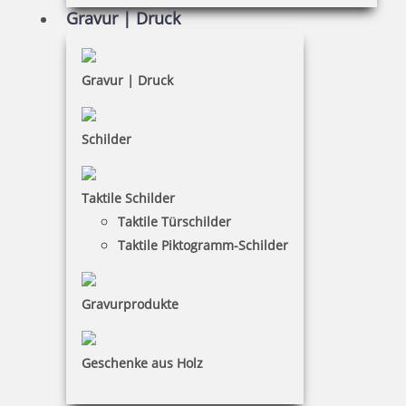
AGB
Gravur | Druck
Widerruf
Barrierefreiheit
Gravur | Druck
Vertrag widerrufen
Schilder
KUNDENBEREICH
Taktile Schilder
Mein Konto
Taktile Türschilder
Warenkorb
Taktile Piktogramm-Schilder
Kundenservice
Gravurprodukte
KONTAKT
Stempel & Schilder Rudolf Schmorrde GmbH & Co. KG
Geschenke aus Holz
R. Keßner
Sachsenstraße 1|02708 Löbau