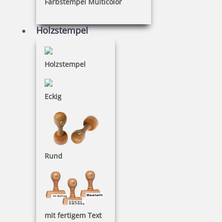
Farbstempel Multicolor
Lieferzeit 1-2 Werktage
Holzstempel
Inkjetpatrone für Colop e-mark
Holzstempel
Eckig
Zubehör
für Inkjetpatrone für Colop e-mark - Bestellen
Sie im nächsten Schritt
Rund
COLOP e-mark GO
mit fertigem Text