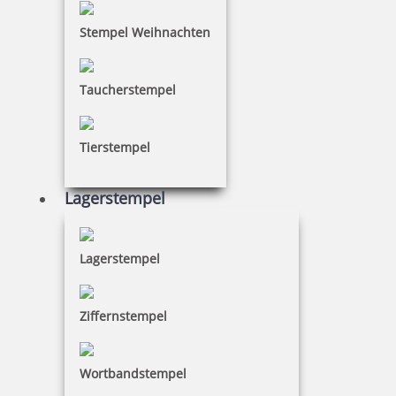
Stempel Weihnachten
Stempel online kaufen war noch nie so einfach! Im
Stempel Shop werden ausschließlich Colop Stempel
unter Einhaltung höchster Qualitätskriterien angeboten.
Taucherstempel
Colop Stempel gestalten Sie einfach und problemlos
mithilfe unseres Stempel-Konfigurators.
Tierstempel
Erfahren Sie in diesem Video mehr über die
Lagerstempel
Produktpalette von Colop:
Lagerstempel
Ziffernstempel
Wortbandstempel