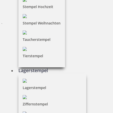
Stempel Hochzeit
Der Marktführer für Stempel, Trodat, ist bereits seit
Jahren Vorbild in Sachen Umwelt und Nachhaltigkeit. So
Stempel Weihnachten
wird bei der
Trodat Stempelproduktion
sehr großen
Wert auf einen schonenden Umgang mit Rohstoffen und
effizienten Energieeinsatz gelegt. Die hohe Lebensdauer
Taucherstempel
der Trodat Stempel trägt effektiv zu einer verbesserten
Nachhaltigkeit bei. Wenn Sie einen Trodat Stempel
bestellen, schonen Sie also nicht nur die Umwelt,
Tierstempel
sondern auch Ihren Geldbeutel.
Lagerstempel
Stempeln wie ein Profi mit den
Lagerstempel
Stempeln der Trodat Profi Line
Ziffernstempel
Durch die besonders robuste und stabile