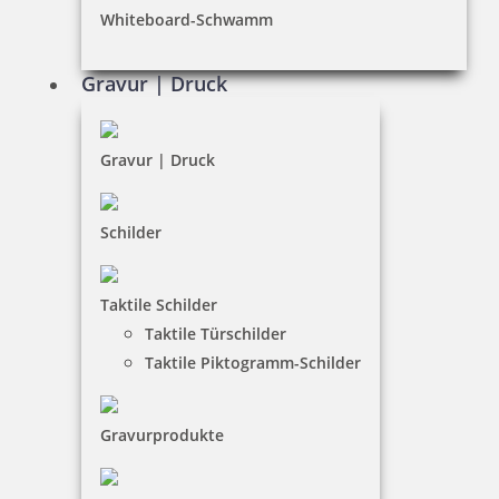
Whiteboard-Schwamm
Datenschutz
AGB
Gravur | Druck
Widerruf
Barrierefreiheit
Gravur | Druck
Vertrag widerrufen
Schilder
KUNDENBEREICH
Taktile Schilder
Mein Konto
Taktile Türschilder
Warenkorb
Taktile Piktogramm-Schilder
Kundenservice
Gravurprodukte
KONTAKT
Stempel & Schilder Rudolf Schmorrde GmbH & Co. KG