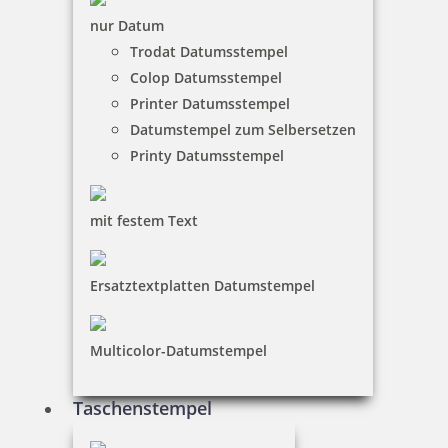
nur Datum
Höhe in mm
Trodat Datumsstempel
Colop Datumsstempel
Zeilenzahl
Printer Datumsstempel
Datumstempel zum Selbersetzen
Ausrichtung
Printy Datumsstempel
mit festem Text
Umrandung
ohne
Ersatztextplatten Datumstempel
mit
Kissenfarbe
Multicolor-Datumstempel
Geben Sie im folgenden Feld den Text ein, wie
er auf dem Stempelabdruck erscheinen soll.
Taschenstempel
Achten Sie dabei auf exakte Schreibweise. Der
Text wird 1:1 übernommen