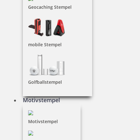
Geocaching Stempel
Logos, Vorlagen, Musterscans laden Sie uns
bitte hier hoch. Erlaubte Formate sind jpg, pdf,
xls, doc und eine Dateigröße von maximal
10MB.
mobile Stempel
Dateien hier her ziehen
Doppelklick um auf Computer auszuwählen
Golfballstempel
Motivstempel
es wurden noch keine Vorlagen
hochgeladen
Motivstempel