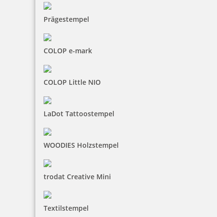
mit einem hervorragend klarem Schriftbild. Mit den
Original Farbkissen sind mit den
Trodat Stempeln bis zu
Prägestempel
5.000 Stempelabdrücke
möglich. Stempelkissen und
Textplatten können ebenfalls problemlos und schnell
getauscht werden. Trodat Stempel kaufen Sie ganz
COLOP e-mark
bequem und schnell bei uns im Onlineshop mit einer
garantierten sofortigen Lieferung.
COLOP Little NIO
Fachmännische Beratung zu Trodat
LaDot Tattoostempel
Stempeln
WOODIES Holzstempel
Haben Sie Fragen zu einem bestimmten Stempel oder
trodat Creative Mini
benötigen Hilfe beim Trodat Stempel online gestalten?
Kein Problem! Als Premium Partner von Trodat stehen
wir Ihnen selbstverständlich kompetent bei allen Fragen
Textilstempel
zu den Trodat selbstfärbenden Stempeln zur Verfügung.