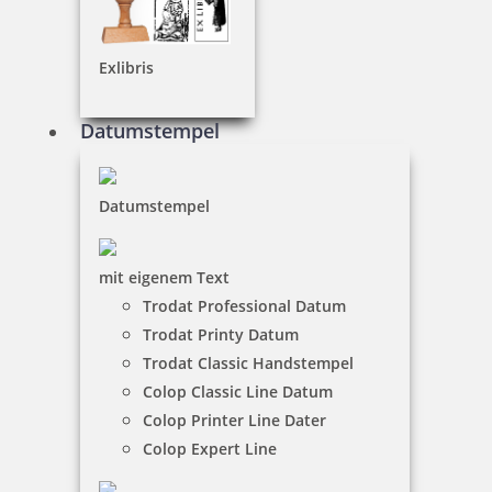
Exlibris
Datumstempel
Preview
Datumstempel
Gestaltung abschliessen
Hinweis! Für die Gestaltung entstehen Kosten in
mit eigenem Text
Höhe von 6,64 € inkl. 19 % Mwst.. Die Satzkosten
Trodat Professional Datum
werden im Warenkorb als separate Position
sichtbar sein. Im oben abgebildeten Artikelpreis
Trodat Printy Datum
sind die Satzkosten nicht enthalten!
Trodat Classic Handstempel
Colop Classic Line Datum
Colop Printer Line Dater
Wünschen Sie einen Korrekturabzug?
Colop Expert Line
Breite in mm