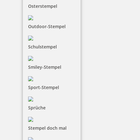
mit Geschichte
Osterstempel
Outdoor-Stempel
Der
Stempelhersteller Trodat
gehört zu einem der
Marktführer von Stempelprodukten und ist sogar
Schulstempel
Weltmarktführer im Bereich selbstfärbender Stempel.
Bereits seit 1957 liefert das im Jahre 1912 gegründete
Unternehmen seine Stempel nach Deutschland. Seit
Smiley-Stempel
1997 besitzt der Stempelhersteller Trodat ebenfalls über
einen Sitz in Nürnberg.
Trodat Stempel
stehen für
höchste Qualität und Lebensdauer. Als Trodat Premium
Sport-Stempel
Partner geben wir die hohe Zuverlässigkeit und Qualität
der Trodat Stempel an Sie weiter!
Sprüche
Trodat Stempel – Vorbild für
Stempel doch mal
Umwelt und Nachhaltigkeit